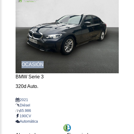
OCASIÓN
BMW Serie 3
320d Auto.
2021
Diésel
65.986
190CV
Automática