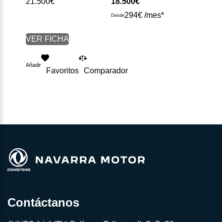
21.500€
18.500€
294€ /mes*
Desde
VER FICHA
Añadir
Favoritos
Comparador
Contáctanos