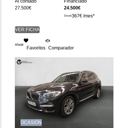
Al contado
Financiado
27.500€
24.500€
367€ /mes*
Desde
VER FICHA
Añadir
Favoritos
Comparador
OCASIÓN