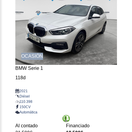
OCASIÓN
BMW Serie 1
118d
2021
Diésel
110.398
150CV
Automática
Al contado
Financiado