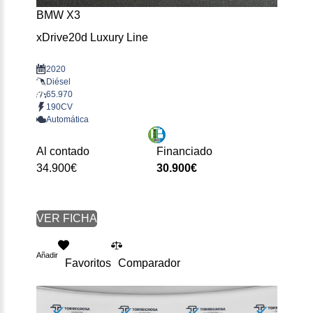
BMW X3
xDrive20d Luxury Line
2020
Diésel
65.970
190CV
Automática
Al contado
Financiado
34.900€
30.900€
VER FICHA
Añadir
Favoritos
Comparador