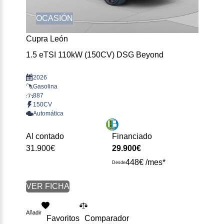
OCASIÓN
Cupra León
1.5 eTSI 110kW (150CV) DSG Beyond
2026
Gasolina
887
150CV
Automática
Al contado
Financiado
31.900€
29.900€
448€ /mes*
Desde
VER FICHA
Añadir
Favoritos
Comparador