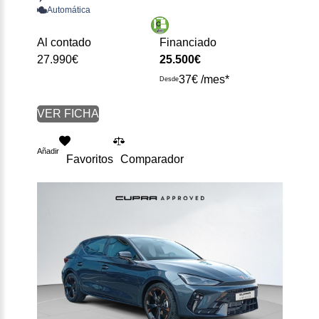
Automática
Al contado
Financiado
27.990€
25.500€
37€ /mes*
Desde
VER FICHA
Añadir
Favoritos
Comparador