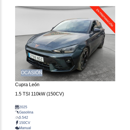
OCASIÓN
Cupra León
1.5 TSI 110kW (150CV)
2025
Gasolina
5.542
150CV
Manual