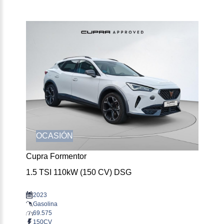
OCASIÓN
Cupra Formentor
1.5 TSI 110kW (150 CV) DSG
2023
Gasolina
69.575
150CV