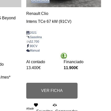
Renault Clio
G Beyond
Intens TCe 67 kW (91CV)
2021
Gasolina
52.700
90CV
Manual
Al contado
Financiado
do
13.400€
11.900€
 /mes*
VER FICHA
Añadir