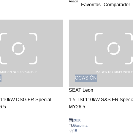
Añadir
Favoritos
Comparador
N
OCASIÓN
SEAT Leon
I 110kW DSG FR Special
1.5 TSI 110kW S&S FR Specia
6.5
MY26.5
2026
Gasolina
15