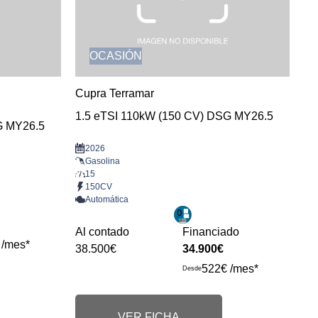
OCASIÓN
Cupra Terramar
1.5 eTSI 110kW (150 CV) DSG MY26.5
G MY26.5
2026
Gasolina
15
150CV
Automática
Al contado
Financiado
 /mes*
38.500€
34.900€
522€ /mes*
Desde
VER FICHA