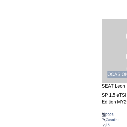
OCASIÓ
SEAT Leon
SP 1.5 eTS
Edition MY2
2026
Gasolina
15