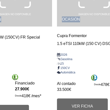
N
OCASIÓN
Cupra Formentor
kW (150CV) FR Special
1.5 eTSI 110kW (150 CV) DS
2026
Gasolina
15
150CV
Automática
Financiado
Al contado
478€
Desde
27.900€
33.500€
418€ /mes*
Desde
VER FICHA