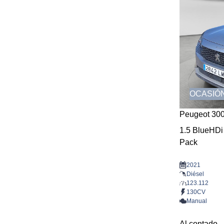
OCASIÓ
Peugeot 30
1.5 BlueHDi
Pack
2021
Diésel
123.112
130CV
Manual
Al contado