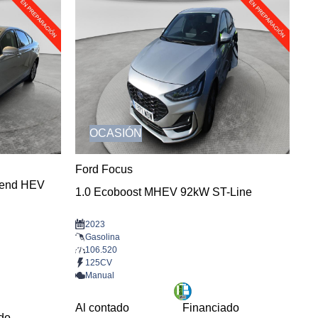
OCASIÓN
Ford Focus
rend HEV
1.0 Ecoboost MHEV 92kW ST-Line
2023
Gasolina
106.520
125CV
Manual
Al contado
Financiado
do