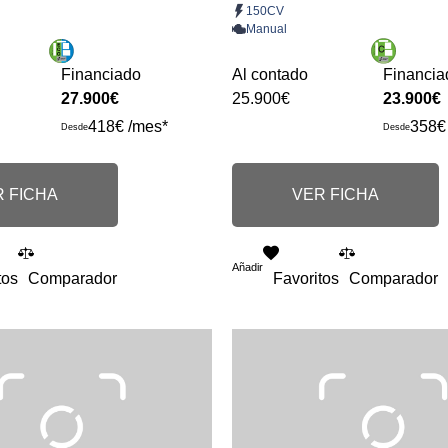
150CV
Manual
Financiado
Al contado
Financia
27.900€
25.900€
23.900€
418€ /mes*
358€
Desde
Desde
 FICHA
VER FICHA
Añadir
tos
Comparador
Favoritos
Comparador