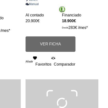
Manual
Al contado
Financiado
do
20.900€
18.900€
283€ /mes*
Desde
 /mes*
VER FICHA
Añadir
Favoritos
Comparador