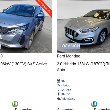
N
OCASIÓN
08
Ford Mondeo
 96kW (130CV) S&S Active
2.0 Híbrido 138kW (187CV) T
Auto
2020
Híbrido
129.255
187CV
Automática
Financiado
Al contado
Financia