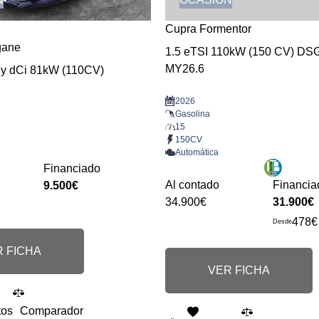
Cupra Formentor
gane
1.5 eTSI 110kW (150 CV) DS
MY26.6
gy dCi 81kW (110CV)
2026
Gasolina
15
150CV
Automática
Financiado
Al contado
Financia
9.500€
34.900€
31.900€
478€
Desde
 FICHA
VER FICHA
tos
Comparador