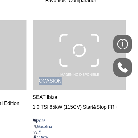
Favoritos
Comparador
OCASIÓN
SEAT Ibiza
l Edition
1.0 TSI 85kW (115CV) Start&Stop FR+
2026
Gasolina
15
115CV