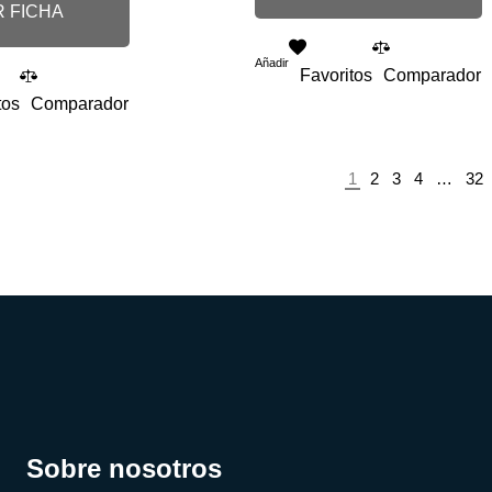
 FICHA
Añadir
Favoritos
Comparador
tos
Comparador
1
2
3
4
…
32
Sobre nosotros