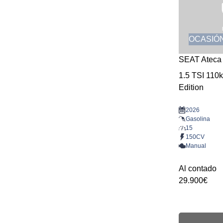
OCASIÓ
SEAT Ateca
1.5 TSI 110
Edition
2026
Gasolina
15
150CV
Manual
Al contado
29.900€