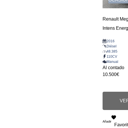
Renault Me
Intens Ener
2016
Diésel
48.385
110CV
Manual
Al contado
10.500€
VER
Añadir
Favori