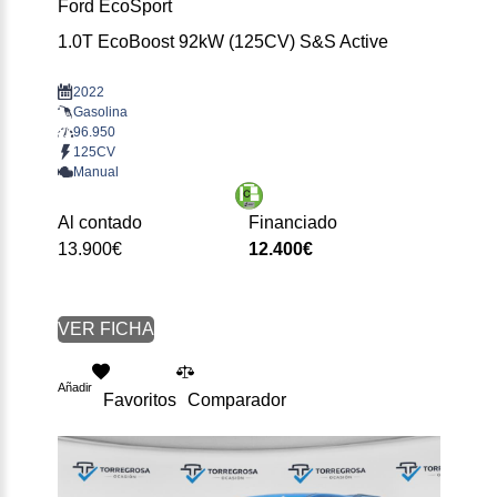
Ford EcoSport
1.0T EcoBoost 92kW (125CV) S&S Active
2022
Gasolina
96.950
125CV
Manual
Al contado
Financiado
13.900€
12.400€
VER FICHA
Añadir
Favoritos
Comparador