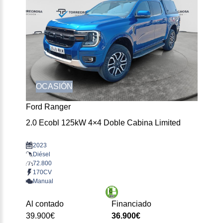
OCASIÓN
Ford Ranger
2.0 Ecobl 125kW 4×4 Doble Cabina Limited
2023
Diésel
72.800
170CV
Manual
Al contado
Financiado
39.900€
36.900€