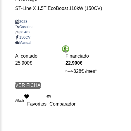
ST-Line X 1.5T EcoBoost 110kW (150CV)
2023
Gasolina
38.482
150CV
Manual
Al contado
Financiado
25.900€
22.900€
328€ /mes*
Desde
VER FICHA
Añadir
Favoritos
Comparador