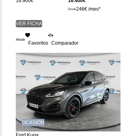
18.900€
16.400€
246€ /mes*
Desde
VER FICHA
Añadir
Favoritos
Comparador
OCASIÓN
Ford Kuga