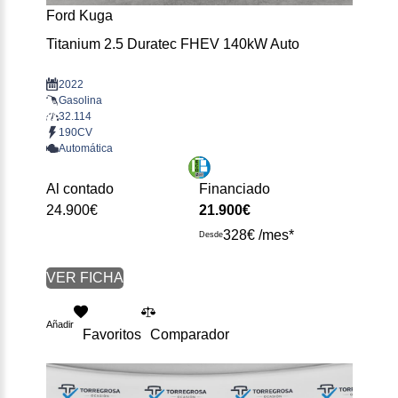
Ford Kuga
Titanium 2.5 Duratec FHEV 140kW Auto
2022
Gasolina
32.114
190CV
Automática
Al contado
Financiado
24.900€
21.900€
328€ /mes*
Desde
VER FICHA
Añadir
Favoritos
Comparador