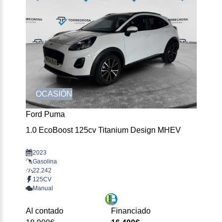
OCASIÓN
Ford Puma
1.0 EcoBoost 125cv Titanium Design MHEV
2023
Gasolina
22.242
125CV
Manual
Al contado
Financiado