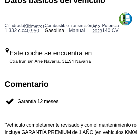
Datos básicos del vehículo
Cilindrada
Combustible
Transmisión
Potencia
Kilómetros
Año
1.332 c.c
Gasolina
Manual
140 CV
40.950
2023
Este coche se encuentra en:
Ctra Irun s/n Arre Navarra, 31194 Navarra
Comentario
Garantía 12 meses
“Vehículo completamente revisado y con el mantenimiento reci
Incluye GARANTÍA PREMIUM de 1 AÑO (en vehículos KM0/DE