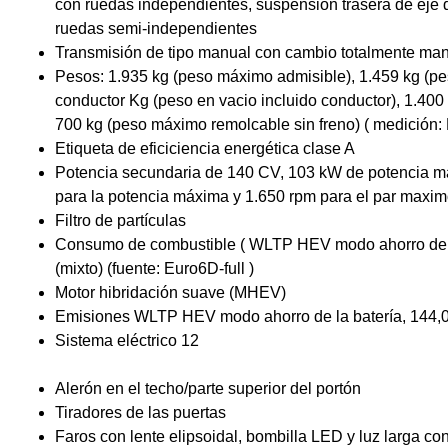
con ruedas independientes, suspensión trasera de eje d
ruedas semi-independientes
Transmisión de tipo manual con cambio totalmente man
Pesos: 1.935 kg (peso máximo admisible), 1.459 kg (pes
conductor Kg (peso en vacio incluido conductor), 1.400
700 kg (peso máximo remolcable sin freno) ( medición:
Etiqueta de eficiciencia energética clase A
Potencia secundaria de 140 CV, 103 kW de potencia 
para la potencia máxima y 1.650 rpm para el par maxi
Filtro de partículas
Consumo de combustible ( WLTP HEV modo ahorro de la b
(mixto) (fuente: Euro6D-full )
Motor hibridación suave (MHEV)
Emisiones WLTP HEV modo ahorro de la batería, 144,
Sistema eléctrico 12
Alerón en el techo/parte superior del portón
Tiradores de las puertas
Faros con lente elipsoidal, bombilla LED y luz larga c