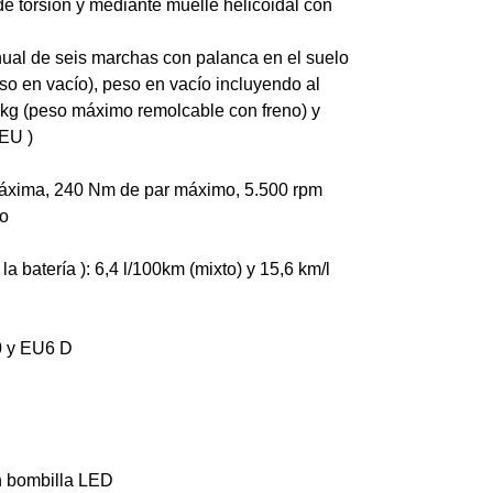
e torsión y mediante muelle helicoidal con
ual de seis marchas con palanca en el suelo
o en vacío), peso en vacío incluyendo al
 kg (peso máximo remolcable con freno) y
 EU )
máxima, 240 Nm de par máximo, 5.500 rpm
mo
atería ): 6,4 l/100km (mixto) y 15,6 km/l
0 y EU6 D
on bombilla LED