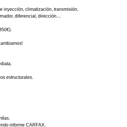
 inyección, climatización, transmisión,
ernador, diferencial, dirección…
350€).
o cambiamos!
diata.
ños estructurales.
ntías.
uyendo informe CARFAX.