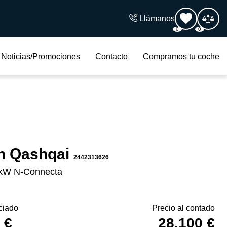
Llámanos
0
0
Noticias/Promociones
Contacto
Compramos tu coche
n Qashqai
2442313626
kW N-Connecta
ciado
Precio al contado
 €
28.100 €