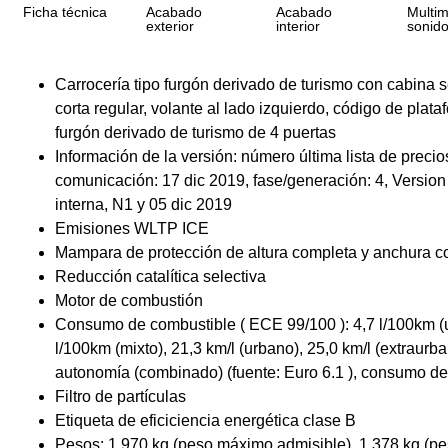
Ficha técnica
Acabado
Acabado
Multim
exterior
interior
sonid
Carrocería tipo furgón derivado de turismo con cabina sen
corta regular, volante al lado izquierdo, código de plata
furgón derivado de turismo de 4 puertas
Información de la versión: número última lista de prec
comunicación: 17 dic 2019, fase/generación: 4, Version 
interna, N1 y 05 dic 2019
Emisiones WLTP ICE
Mampara de protección de altura completa y anchura c
Reducción catalítica selectiva
Motor de combustión
Consumo de combustible ( ECE 99/100 ): 4,7 l/100km (u
l/100km (mixto), 21,3 km/l (urbano), 25,0 km/l (extraurb
autonomía (combinado) (fuente: Euro 6.1 ), consumo de
Filtro de partículas
Etiqueta de eficiciencia energética clase B
Pesos: 1.970 kg (peso máximo admisible), 1.378 kg (pes