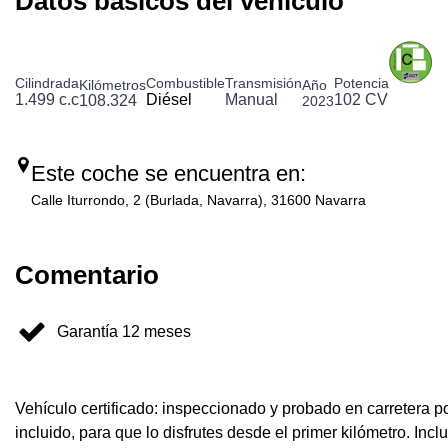
Datos básicos del vehículo
Cilindrada
Combustible
Transmisión
Potencia
Kilómetros
Año
1.499 c.c
Diésel
Manual
102 CV
108.324
2023
Este coche se encuentra en:
Calle Iturrondo, 2 (Burlada, Navarra), 31600 Navarra
Comentario
Garantía 12 meses
Vehículo certificado: inspeccionado y probado en carretera p
incluido, para que lo disfrutes desde el primer kilómetro.