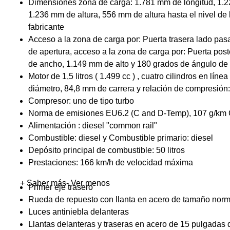
Dimensiones zona de carga: 1.781 mm de longitud, 1.2
1.236 mm de altura, 556 mm de altura hasta el nivel de l
fabricante
Acceso a la zona de carga por: Puerta trasera lado pas
de apertura, acceso a la zona de carga por: Puerta post
de ancho, 1.149 mm de alto y 180 grados de ángulo de 
Motor de 1,5 litros ( 1.499 cc ) , cuatro cilindros en lín
diámetro, 84,8 mm de carrera y relación de compresión:
Compresor: uno de tipo turbo
Norma de emisiones EU6.2 (C and D-Temp), 107 g/km
Alimentación : diesel "common rail"
Combustible: diesel y Combustible primario: diesel
Depósito principal de combustible: 50 litros
Prestaciones: 166 km/h de velocidad máxima
+ Saber más
- Ver menos
Primer eje trasero
Rueda de repuesto con llanta en acero de tamaño norm
Luces antiniebla delanteras
Llantas delanteras y traseras en acero de 15 pulgadas 