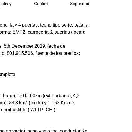
edia y
Confort
Seguridad
o
cilla y 4 puertas, techo tipo serie, batalla
forma: EMP2, carrocería & puertas (local):
ios: 5th December 2019, fecha de
id: 801.915.506, fuente de los precios:
ompleta
rbano), 4,0 l/100km (extraurbano), 4,3
ano), 23,3 km/l (mixto) y 1.163 Km de
 combustible ( WLTP ICE ):
o en vacío), peso vacio inc. conductor Kg