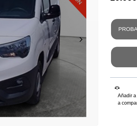
PROBA
Añadir a
a compa