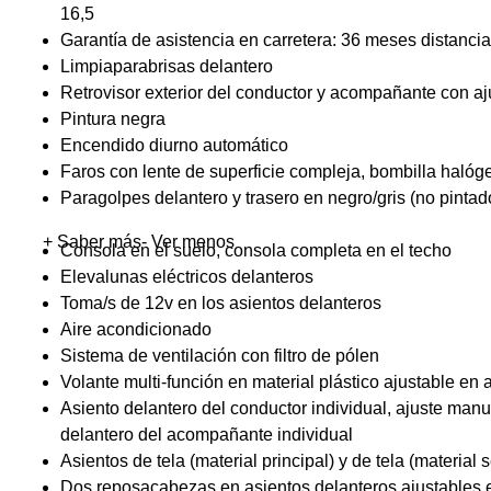
16,5
Garantía de asistencia en carretera: 36 meses distancia
Limpiaparabrisas delantero
Retrovisor exterior del conductor y acompañante con a
Pintura negra
Encendido diurno automático
Faros con lente de superficie compleja, bombilla halóg
Paragolpes delantero y trasero en negro/gris (no pintad
+ Saber más
- Ver menos
Consola en el suelo, consola completa en el techo
Elevalunas eléctricos delanteros
Toma/s de 12v en los asientos delanteros
Aire acondicionado
Sistema de ventilación con filtro de pólen
Volante multi-función en material plástico ajustable en 
Asiento delantero del conductor individual, ajuste manu
delantero del acompañante individual
Asientos de tela (material principal) y de tela (material
Dos reposacabezas en asientos delanteros ajustables e