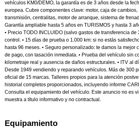
vehículos KM0/DEMO, la garantía es de 3 años desde la fecha
europea. Cubre componentes clave: motor, caja de cambios, s
transmisión, centralitas, motor de arranque, sistema de frenad
Garantía ampliable hasta 5 años en TURISMOS y hasta 3 a
• Precio TODO INCLUIDO (salvo gastos de transferencia de 
control. • 15 días de prueba o 1.000 km: si no estás satisfec
hasta 96 meses. • Seguro personalizado: te damos la mejor c
de pago, con tasación inmediata. • Prueba del vehículo sin co
kilometraje real y ausencia de daños estructurales. • ITV al d
Desde 1949 vendiendo y reparando vehículos. Más de 300 pro
oficial de 15 marcas. Talleres propios para la atención post
historial completos proporcionados, incluyendo informe CA
Consulta el equipamiento del vehículo. Este anuncio no es v
muestra a título informativo y no contractual.
Equipamiento