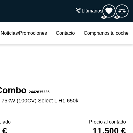
Llámanos
0
0
Noticias/Promociones
Contacto
Compramos tu coche
 Combo
2442835335
 75kW (100CV) Select L H1 650k
ciado
Precio al contado
 €
11.500 €