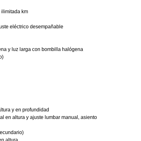
 ilimitada km
juste eléctrico desempañable
ena y luz larga con bombilla halógena
o)
altura y en profundidad
al en altura y ajuste lumbar manual, asiento
 secundario)
n altura