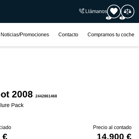
Llámanos
0
0
Noticias/Promociones
Contacto
Compramos tu coche
ot 2008
2442861468
llure Pack
ciado
Precio al contado
 €
14.900 €