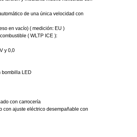
automático de una única velocidad con
so en vacío) ( medición: EU )
combustible ( WLTP ICE ):
V y 0,0
on bombilla LED
nado con carrocería
do con ajuste eléctrico desempañable con