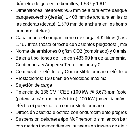
diámetro de giro entre bordillos, 1.987 y 1.815
Dimensiones interiores: 906 mm de altura entre banquet
banqueta-techo (detrás), 1.408 mm de anchura en las 
las caderas (detrás), 1.370 mm de anchura en los homb
hombros (detrás)
Capacidad del compartimento de carga: 405 litros (has
1.467 litros (hasta el techo con asientos plegados) ( m
Norma de emisiones 0 g/km CO2 (combinado) y 0 emis
Batería tipo: iones de litio con 433,00 km de autonomía 
Contemporary Amperex Tech, ilimitada y 0
Combustible: eléctrico y Combustible primario: eléctric
Prestaciones: 150 km/h de velocidad máxima
Sujeción de carga
Potencia de 136 CV ( CEE ) 100 kW @ 3.673 rpm (pot
(potencia máx. motor eléctrico), 100 kW (potencia máx.
eléctrico) potencia con combustible primario
Dirección asistida eléctrica con endurecimiento progres
Suspensión delantera tipo McPherson o similar con barr
con ruedas independientes, suspensión trasera de eje d