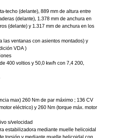
a-techo (delante), 889 mm de altura entre
caderas (delante), 1.378 mm de anchura en
ros (delante) y 1.317 mm de anchura en los
ta las ventanas con asientos montados) y
edición VDA )
iones
de 400 voltios y 50,0 kw/h con 7,4 200,
o
encia max) 260 Nm de par máximo ; 136 CV
 motor eléctrico) y 260 Nm (torque máx. motor
ivo s/velocidad
a estabilizadora mediante muelle helicoidal
e torsión y mediante muelle helicoidal con