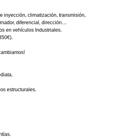
 inyección, climatización, transmisión,
ernador, diferencial, dirección…
 en vehículos Industriales.
350€).
o cambiamos!
diata.
ños estructurales.
ntías.