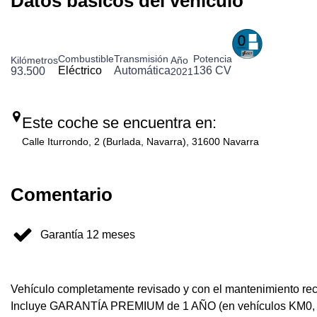
Datos básicos del vehículo
Combustible
Transmisión
Potencia
Kilómetros
Año
Eléctrico
Automática
136 CV
93.500
2021
Este coche se encuentra en:
Calle Iturrondo, 2 (Burlada, Navarra), 31600 Navarra
Comentario
Garantía 12 meses
Vehículo completamente revisado y con el mantenimiento recié
Incluye GARANTÍA PREMIUM de 1 AÑO (en vehículos KM0, la 