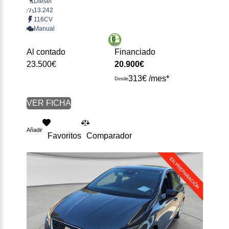
Diésel
13.242
116CV
Manual
Al contado
Financiado
23.500€
20.900€
313€ /mes*
Desde
VER FICHA
Añadir
Favoritos
Comparador