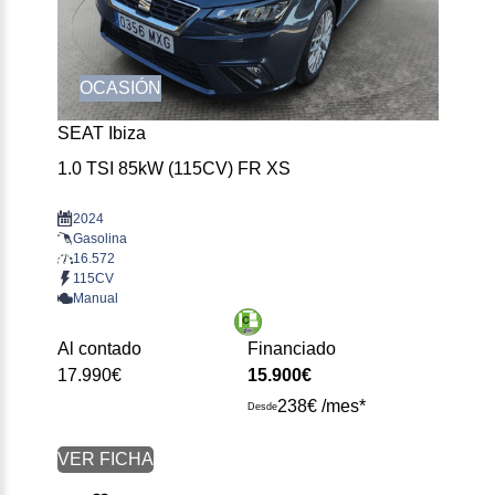
OCASIÓN
SEAT Ibiza
1.0 TSI 85kW (115CV) FR XS
2024
Gasolina
16.572
115CV
Manual
Al contado
Financiado
17.990€
15.900€
238€ /mes*
Desde
VER FICHA