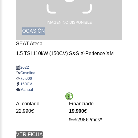
OCASIÓN
SEAT Ateca
1.5 TSI 110kW (150CV) S&S X-Perience XM
2022
Gasolina
75.000
150CV
Manual
Al contado
Financiado
22.990€
19.900€
298€ /mes*
Desde
VER FICHA