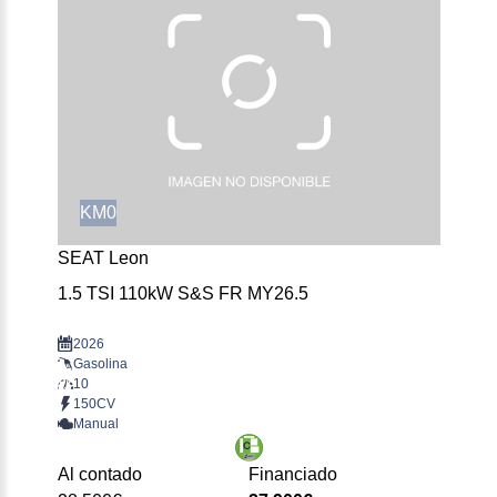
KM0
SEAT Leon
1.5 TSI 110kW S&S FR MY26.5
2026
Gasolina
10
150CV
Manual
Al contado
Financiado