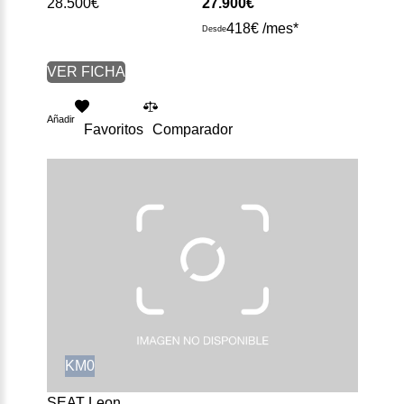
28.500€
27.900€
418€ /mes*
Desde
VER FICHA
Añadir
Favoritos
Comparador
KM0
SEAT Leon