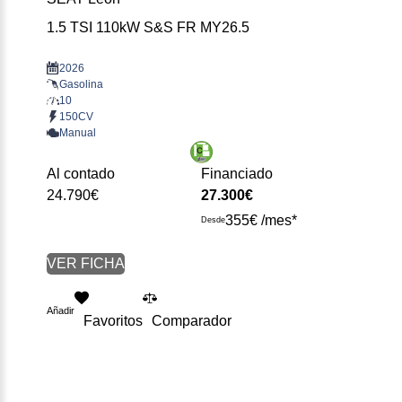
1.5 TSI 110kW S&S FR MY26.5
2026
Gasolina
10
150CV
Manual
Al contado
Financiado
24.790€
27.300€
355€ /mes*
Desde
VER FICHA
Añadir
Favoritos
Comparador