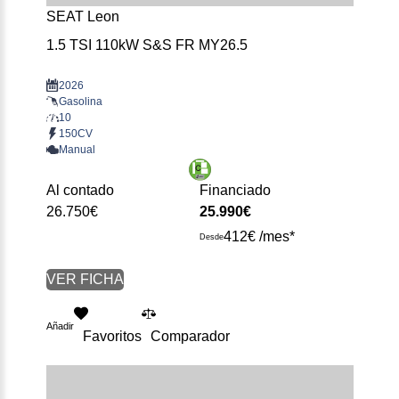
SEAT Leon
1.5 TSI 110kW S&S FR MY26.5
2026
Gasolina
10
150CV
Manual
Al contado
Financiado
26.750€
25.990€
412€ /mes*
Desde
VER FICHA
Añadir
Favoritos
Comparador