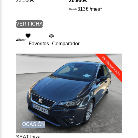
23.500€
20.900€
313€ /mes*
Desde
VER FICHA
Añadir
Favoritos
Comparador
OCASIÓN
SEAT Ibiza