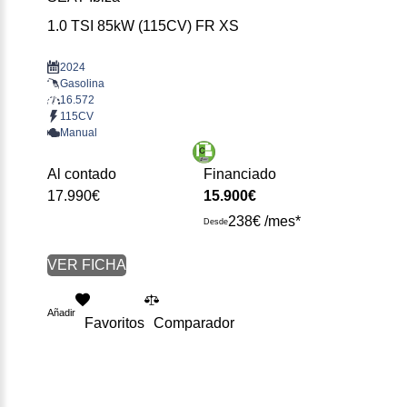
1.0 TSI 85kW (115CV) FR XS
2024
Gasolina
16.572
115CV
Manual
Al contado
Financiado
17.990€
15.900€
238€ /mes*
Desde
VER FICHA
Añadir
Favoritos
Comparador