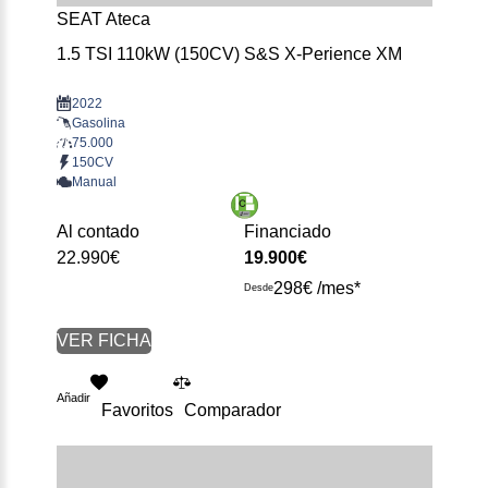
SEAT Ateca
1.5 TSI 110kW (150CV) S&S X-Perience XM
2022
Gasolina
75.000
150CV
Manual
Al contado
Financiado
22.990€
19.900€
298€ /mes*
Desde
VER FICHA
Añadir
Favoritos
Comparador