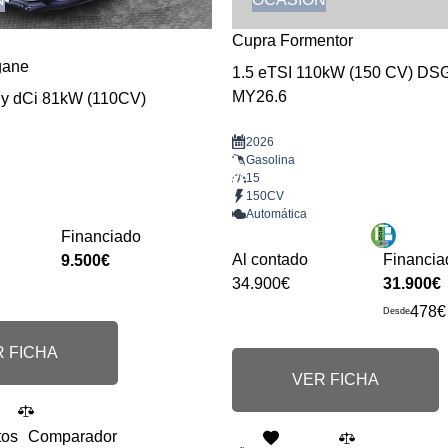
Cupra Formentor
gane
1.5 eTSI 110kW (150 CV) DS
MY26.6
gy dCi 81kW (110CV)
2026
Gasolina
15
150CV
Automática
Financiado
Al contado
Financia
9.500€
34.900€
31.900€
478€
Desde
 FICHA
VER FICHA
tos
Comparador