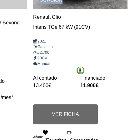
Renault Clio
G Beyond
Intens TCe 67 kW (91CV)
2021
Gasolina
52.700
90CV
Manual
Al contado
Financiado
do
13.400€
11.900€
 /mes*
VER FICHA
Añadir