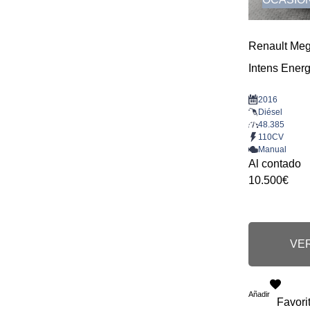
Renault Me
Intens Ener
2016
Diésel
48.385
110CV
Manual
Al contado
10.500€
VER
Añadir
Favori