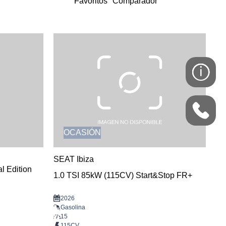
Favoritos
Comparador
OCASIÓN
SEAT Ibiza
l Edition
1.0 TSI 85kW (115CV) Start&Stop FR+
2026
Gasolina
15
115CV