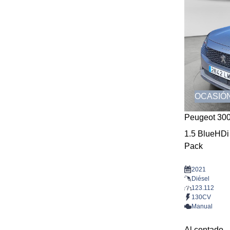
OCASIÓ
Peugeot 30
1.5 BlueHDi
Pack
2021
Diésel
123.112
130CV
Manual
Al contado