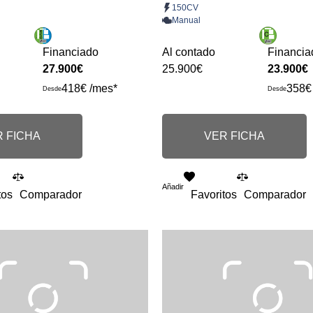
150CV
Manual
Financiado
Al contado
Financia
27.900€
25.900€
23.900€
418€ /mes*
358€
Desde
Desde
 FICHA
VER FICHA
Añadir
tos
Comparador
Favoritos
Comparador