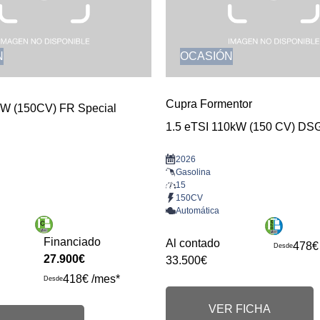
N
OCASIÓN
Cupra Formentor
kW (150CV) FR Special
1.5 eTSI 110kW (150 CV) DS
2026
Gasolina
15
150CV
Automática
Financiado
Al contado
478€
Desde
27.900€
33.500€
418€ /mes*
Desde
VER FICHA