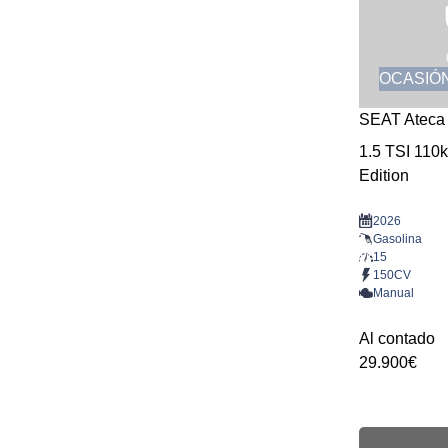
OCASIÓ
SEAT Ateca
1.5 TSI 110
Edition
2026
Gasolina
15
150CV
Manual
Al contado
29.900€