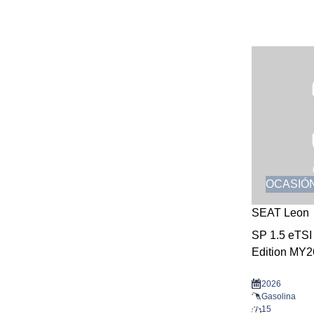
OCASIÓ
SEAT Leon
SP 1.5 eTS
Edition MY2
2026
Gasolina
15