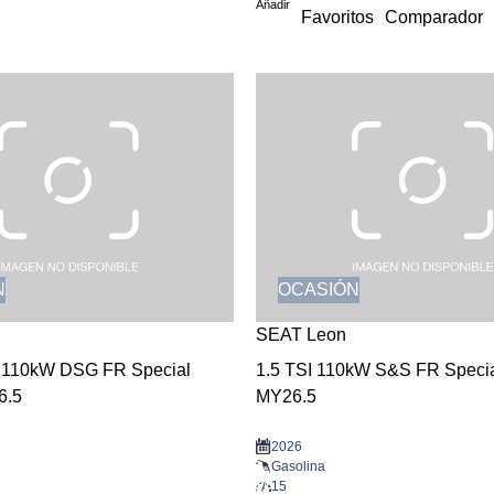
Añadir
Favoritos
Comparador
N
OCASIÓN
SEAT Leon
I 110kW DSG FR Special
1.5 TSI 110kW S&S FR Specia
6.5
MY26.5
2026
Gasolina
15