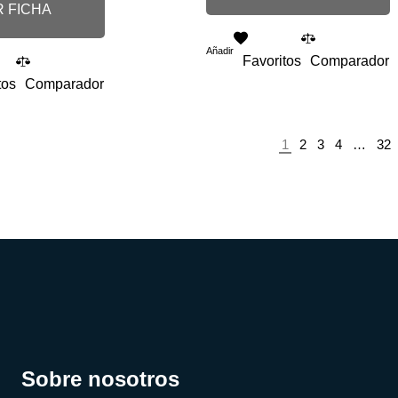
 FICHA
Añadir
Favoritos
Comparador
tos
Comparador
1
2
3
4
…
32
Sobre nosotros