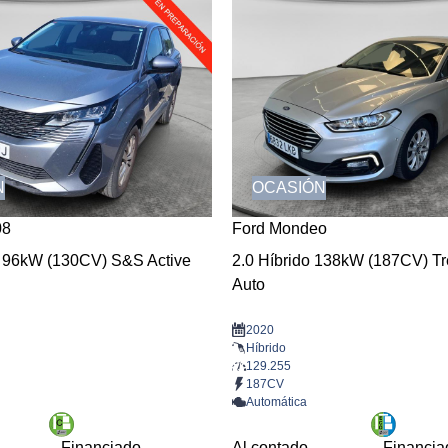
N
OCASIÓN
08
Ford Mondeo
 96kW (130CV) S&S Active
2.0 Híbrido 138kW (187CV) T
Auto
2020
Híbrido
129.255
187CV
Automática
Financiado
Al contado
Financia