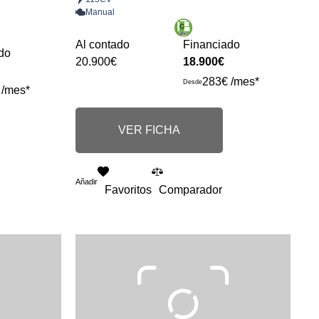
Manual
Al contado
Financiado
do
20.900€
18.900€
283€ /mes*
Desde
 /mes*
VER FICHA
Añadir
Favoritos
Comparador