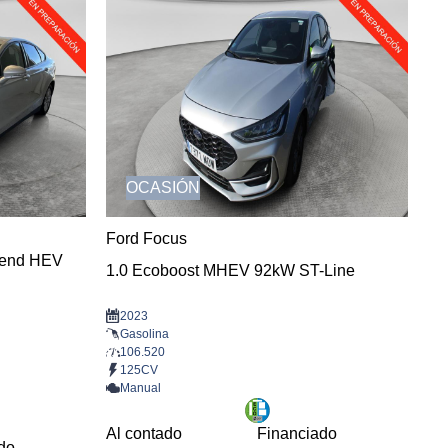
OCASIÓN
Ford Focus
rend HEV
1.0 Ecoboost MHEV 92kW ST-Line
2023
Gasolina
106.520
125CV
Manual
Al contado
Financiado
do