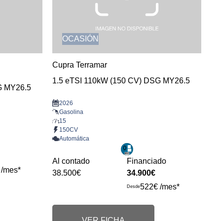
OCASIÓN
Cupra Terramar
1.5 eTSI 110kW (150 CV) DSG MY26.5
G MY26.5
2026
Gasolina
15
150CV
Automática
Al contado
Financiado
 /mes*
38.500€
34.900€
522€ /mes*
Desde
VER FICHA