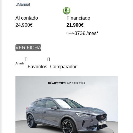
Manual
Al contado
Financiado
24.900€
21.900€
373€ /mes*
Desde
VER FICHA
Añadir
Favoritos
Comparador