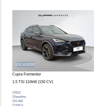
OCASIÓN
Cupra Formentor
1.5 TSI 110kW (150 CV)
2022
Gasolina
52.092
150CV