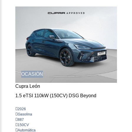
OCASIÓN
Cupra León
1.5 eTSI 110kW (150CV) DSG Beyond
2026
Gasolina
887
150CV
Automática