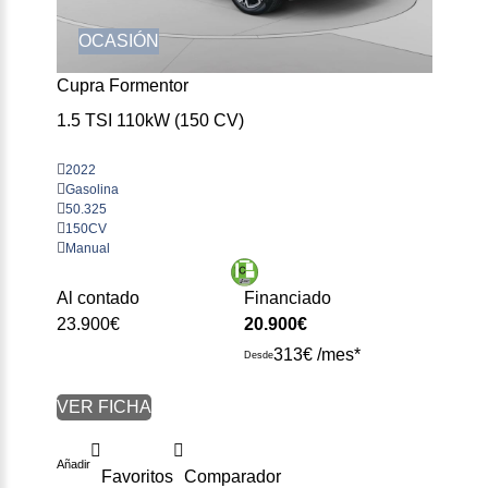
OCASIÓN
Cupra Formentor
1.5 TSI 110kW (150 CV)
2022
Gasolina
50.325
150CV
Manual
Al contado
Financiado
23.900€
20.900€
313€ /mes*
Desde
VER FICHA
Añadir
Favoritos
Comparador