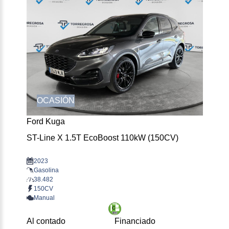
OCASIÓN
Ford Kuga
ST-Line X 1.5T EcoBoost 110kW (150CV)
2023
Gasolina
38.482
150CV
Manual
Al contado
Financiado