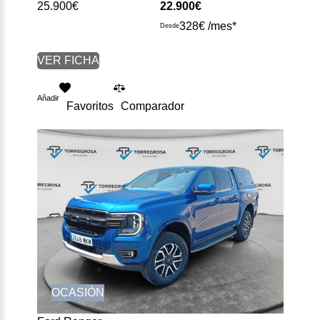
25.900€
22.900€
328€ /mes*
Desde
VER FICHA
Añadir
Favoritos
Comparador
OCASIÓN