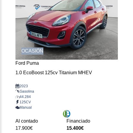
OCASIÓN
Ford Puma
1.0 EcoBoost 125cv Titanium MHEV
2023
Gasolina
44.284
125CV
Manual
Al contado
Financiado
17.900€
15.400€