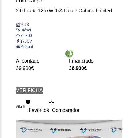
Ford Ranger
2.0 Ecobl 125kW 4×4 Doble Cabina Limited
2023
Diésel
72.800
170CV
Manual
Al contado
Financiado
39.900€
36.900€
VER FICHA
Añadir
Favoritos
Comparador