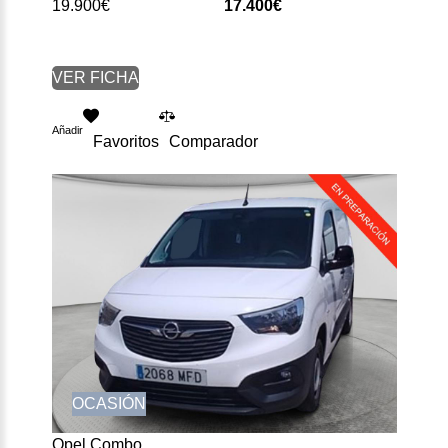
19.900€
17.400€
VER FICHA
Añadir
Favoritos
Comparador
OCASIÓN
Opel Combo