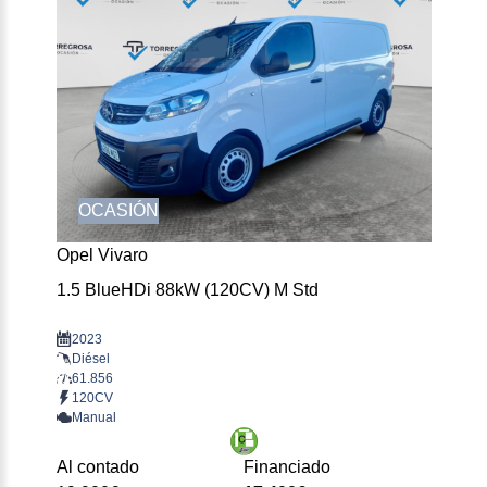
OCASIÓN
Opel Vivaro
1.5 BlueHDi 88kW (120CV) M Std
2023
Diésel
61.856
120CV
Manual
Al contado
Financiado