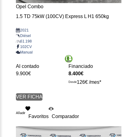
Opel Combo
1.5 TD 75kW (100CV) Express L H1 650kg
2021
Diésel
61.198
102CV
Manual
Al contado
Financiado
9.900€
8.400€
126€ /mes*
Desde
VER FICHA
Añadir
Favoritos
Comparador