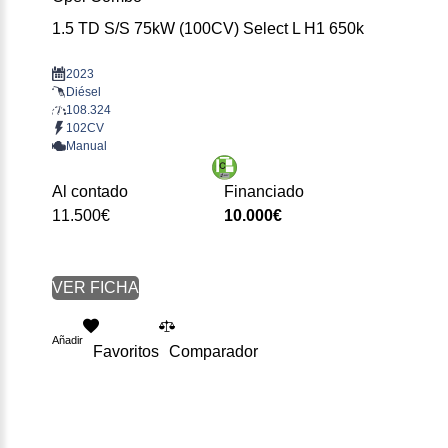
1.5 TD S/S 75kW (100CV) Select L H1 650k
2023
Diésel
108.324
102CV
Manual
Al contado
Financiado
11.500€
10.000€
VER FICHA
Añadir
Favoritos
Comparador