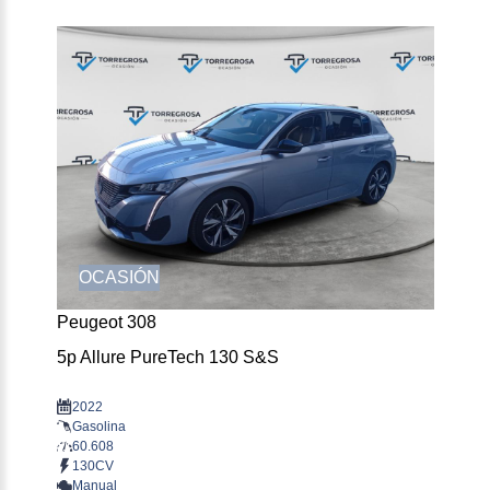
OCASIÓN
Peugeot 308
5p Allure PureTech 130 S&S
2022
Gasolina
60.608
130CV
Manual