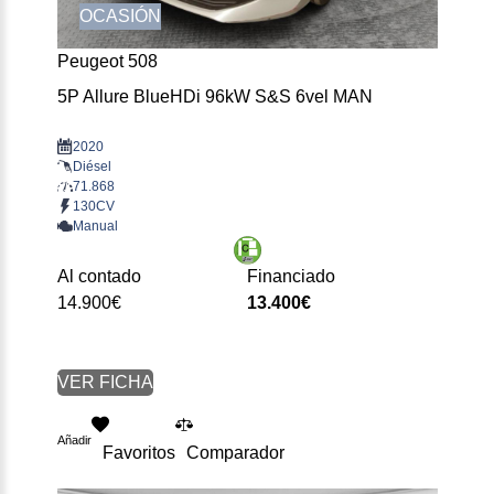
OCASIÓN
Peugeot 508
5P Allure BlueHDi 96kW S&S 6vel MAN
2020
Diésel
71.868
130CV
Manual
Al contado
Financiado
14.900€
13.400€
VER FICHA
Añadir
Favoritos
Comparador