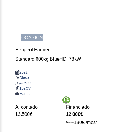
OCASIÓN
Peugeot Partner
Standard 600kg BlueHDi 73kW
2022
Diésel
42.500
102CV
Manual
Al contado
Financiado
13.500€
12.000€
180€ /mes*
Desde