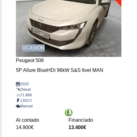
OCASIÓN
Peugeot 508
5P Allure BlueHDi 96kW S&S 6vel MAN
2020
Diésel
71.868
130CV
Manual
Al contado
Financiado
14.900€
13.400€