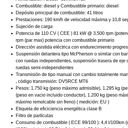
Combustible: diesel y Combustible primario: diesel
Depósito principal de combustible: 41 litros
Prestaciones: 190 km/h de velocidad máxima y 10,8 se
Sujeción de carga
Potencia de 110 CV ( CEE ) 81 kW @ 3.500 rpm (pote
rpm (par max) potencia con combustible primario
Dirección asistida eléctrica con endurecimiento progres
Suspensión delantera tipo McPherson o similar con barr
con ruedas independientes, suspensión trasera de eje d
ruedas semi-independientes
Transmisión de tipo manual con cambio totalmente man
, código transmisión: DV5RCE MT6
Pesos: 1.750 kg (peso máximo admisible), 1.295 kg (pes
(peso en vacio incluido conductor), 1.200 kg (peso máx
máximo remolcable sin freno) ( medición: EU )
Etiqueta de eficiciencia energética clase B
Filtro de partículas
Consumo de combustible ( ECE 99/100 ): 4,4 l/100km (u