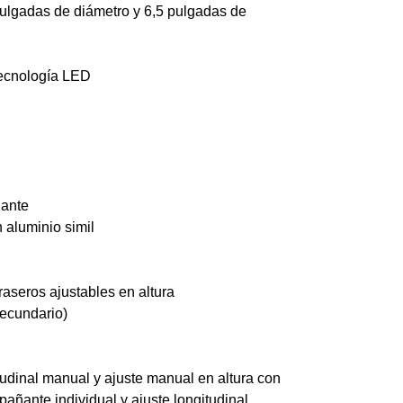
 pulgadas de diámetro y 6,5 pulgadas de
tecnología LED
ñante
 aluminio simil
aseros ajustables en altura
 secundario)
itudinal manual y ajuste manual en altura con
añante individual y ajuste longitudinal