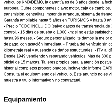
vehículos KM0/DEMO, la garantía es de 3 años desde la fecha
europea. Cubre componentes clave: motor, caja de cambios, s
transmisión, centralitas, motor de arranque, sistema de frenad
Garantía ampliable hasta 5 años en TURISMOS y hasta 3 a
• Precio TODO INCLUIDO (salvo gastos de transferencia de 
control. • 15 días de prueba o 1.000 km: si no estás satisfec
hasta 96 meses. • Seguro personalizado: te damos la mejor c
de pago, con tasación inmediata. • Prueba del vehículo sin co
kilometraje real y ausencia de daños estructurales. • ITV al d
Desde 1949 vendiendo y reparando vehículos. Más de 300 pro
oficial de 15 marcas. Talleres propios para la atención post
historial completos proporcionados, incluyendo informe CA
Consulta el equipamiento del vehículo. Este anuncio no es v
muestra a título informativo y no contractual.
Equipamiento