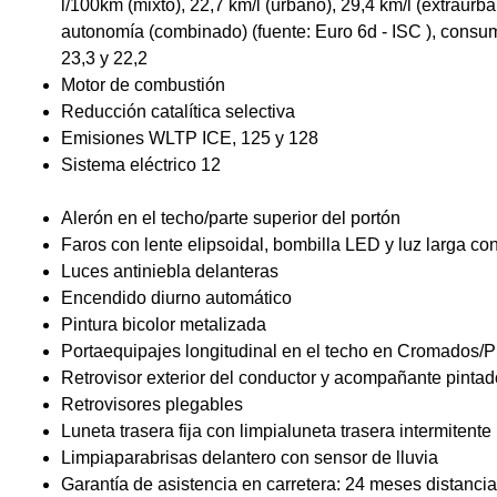
l/100km (mixto), 22,7 km/l (urbano), 29,4 km/l (extraurb
autonomía (combinado) (fuente: Euro 6d - ISC ), consum
23,3 y 22,2
Motor de combustión
Reducción catalítica selectiva
Emisiones WLTP ICE, 125 y 128
Sistema eléctrico 12
Alerón en el techo/parte superior del portón
Faros con lente elipsoidal, bombilla LED y luz larga c
Luces antiniebla delanteras
Encendido diurno automático
Pintura bicolor metalizada
Portaequipajes longitudinal en el techo en Cromados/
Retrovisor exterior del conductor y acompañante pinta
Retrovisores plegables
Luneta trasera fija con limpialuneta trasera intermitente
Limpiaparabrisas delantero con sensor de lluvia
Garantía de asistencia en carretera: 24 meses distancia