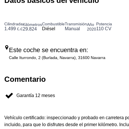
Datos básicos del vehículo
Cilindrada
Combustible
Transmisión
Potencia
Kilómetros
Año
1.499 c.c
Diésel
Manual
110 CV
29.824
2020
Este coche se encuentra en:
Calle Iturrondo, 2 (Burlada, Navarra), 31600 Navarra
Comentario
Garantía 12 meses
Vehículo certificado: inspeccionado y probado en carretera p
incluido, para que lo disfrutes desde el primer kilómetro.