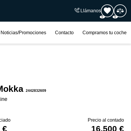
Llámanos
0
0
Noticias/Promociones
Contacto
Compramos tu coche
Mokka
2442832609
ine
ciado
Precio al contado
 €
16.500 €