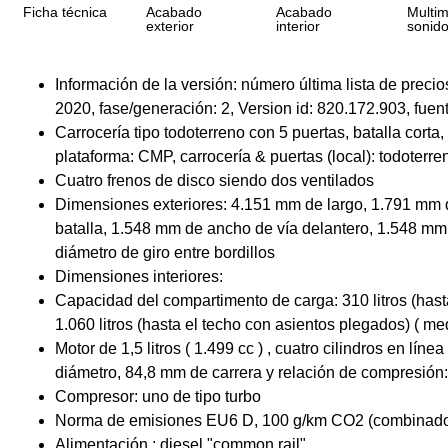
Ficha técnica
Acabado
Acabado
Multim
exterior
interior
sonid
Información de la versión: número última lista de prec
2020, fase/generación: 2, Version id: 820.172.903, fuen
Carrocería tipo todoterreno con 5 puertas, batalla corta,
plataforma: CMP, carrocería & puertas (local): todoterre
Cuatro frenos de disco siendo dos ventilados
Dimensiones exteriores: 4.151 mm de largo, 1.791 mm 
batalla, 1.548 mm de ancho de vía delantero, 1.548 mm
diámetro de giro entre bordillos
Dimensiones interiores:
Capacidad del compartimento de carga: 310 litros (has
1.060 litros (hasta el techo con asientos plegados) ( me
Motor de 1,5 litros ( 1.499 cc ) , cuatro cilindros en lín
diámetro, 84,8 mm de carrera y relación de compresión:
Compresor: uno de tipo turbo
Norma de emisiones EU6 D, 100 g/km CO2 (combinado
Alimentación : diesel "common rail"