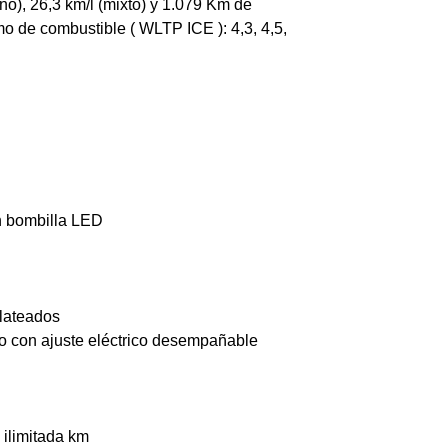
ano), 26,3 km/l (mixto) y 1.079 Km de
o de combustible ( WLTP ICE ): 4,3, 4,5,
on bombilla LED
Plateados
do con ajuste eléctrico desempañable
 ilimitada km